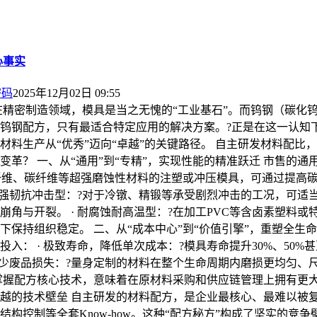
心事实
密码
2025年12月02日 09:55
在精密制造领域，模具是当之无愧的“工业基石”。而钨钢（碳化
钨钢配方，只有最适合特定应用的解决方案。?正是在这一认知
材料生产从“优秀”迈向“卓越”的关键路径。 自主研发材料配
革？ 一、从“通用”到“专精”，实现性能的精准跃迁 市售的通
玻璃纤维、碳纤维等超强磨蚀性材料的注塑或冲压模具，可通过提
 高强韧抗冲击型：?对于冷镦、精锻等承受剧烈冲击的工况，可
角与开裂。 · 耐腐蚀耐高温型：?在加工PVC等含卤素塑料
保持组织稳定。 二、从“成本中心”到“价值引擎”，重塑全生命
： · 极致寿命，降低单次成本：?模具寿命提升30%、50%
，减少废品损失：?量身定制的材料在整个生命周期内磨损更均匀
：?掌握配方核心技术，意味着在原材料采购和供应链管理上拥有
逾越的技术壁垒 自主研发的材料配方，是企业最核心、最难以被复
控制等全套Know-how。这种“配方秘方”构成了坚实的竞争