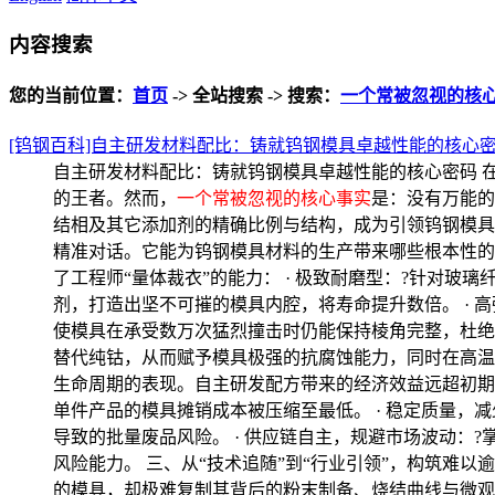
内容搜索
您的当前位置：
首页
-> 全站搜索 -> 搜索：
一个常被忽视的核
[钨钢百科]自主研发材料配比：铸就钨钢模具卓越性能的核心
自主研发材料配比：铸就钨钢模具卓越性能的核心密码 
的王者。然而，
一个常被忽视的核心事实
是：没有万能的
结相及其它添加剂的精确比例与结构，成为引领钨钢模具
精准对话。它能为钨钢模具材料的生产带来哪些根本性的变
了工程师“量体裁衣”的能力： · 极致耐磨型：?针对
剂，打造出坚不可摧的模具内腔，将寿命提升数倍。 ·
使模具在承受数万次猛烈撞击时仍能保持棱角完整，杜绝崩
替代纯钴，从而赋予模具极强的抗腐蚀能力，同时在高温下
生命周期的表现。自主研发配方带来的经济效益远超初期投入
单件产品的模具摊销成本被压缩至最低。 · 稳定质量
导致的批量废品风险。 · 供应链自主，规避市场波动
风险能力。 三、从“技术追随”到“行业引领”，构筑难以
的模具，却极难复制其背后的粉末制备、烧结曲线与微观结构