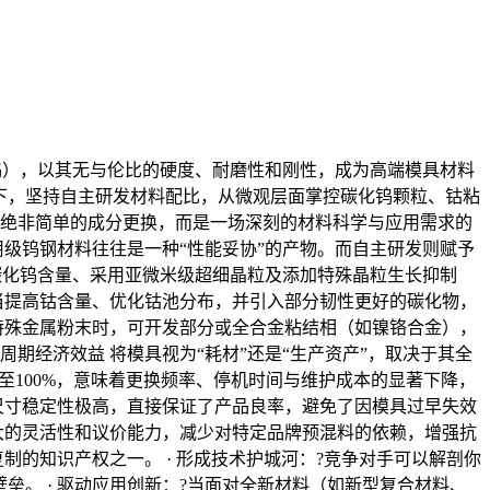
钨），以其无与伦比的硬度、耐磨性和刚性，成为高端模具材料
下，坚持自主研发材料配比，从微观层面掌控碳化钨颗粒、钴粘
比，绝非简单的成分更换，而是一场深刻的材料科学与应用需求的
用级钨钢材料往往是一种“性能妥协”的产物。而自主研发则赋予
高碳化钨含量、采用亚微米级超细晶粒及添加特殊晶粒生长抑制
适当提高钴含量、优化钴池分布，并引入部分韧性更好的碳化物，
或特殊金属粉末时，可开发部分或全合金粘结相（如镍铬合金），
周期经济效益 将模具视为“耗材”还是“生产资产”，取决于其全
甚至100%，意味着更换频率、停机时间与维护成本的显著下降，
、尺寸稳定性极高，直接保证了产品良率，避免了因模具过早失效
更大的灵活性和议价能力，减少对特定品牌预混料的依赖，增强抗
制的知识产权之一。 · 形成技术护城河：?竞争对手可以解剖你
壁垒。 · 驱动应用创新：?当面对全新材料（如新型复合材料、