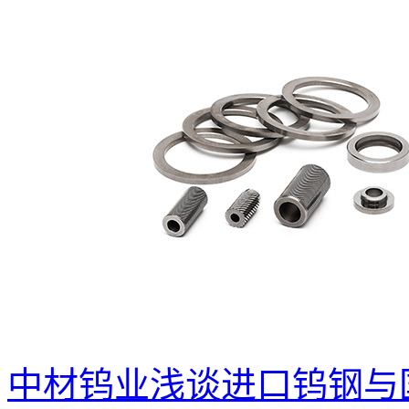
中材钨业浅谈进口钨钢与