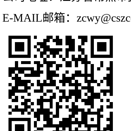
E-MAIL邮箱：zcwy@cszcca