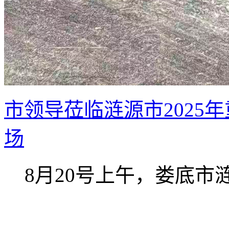
市领导莅临涟源市2025
场
8月20号上午，娄底市涟源